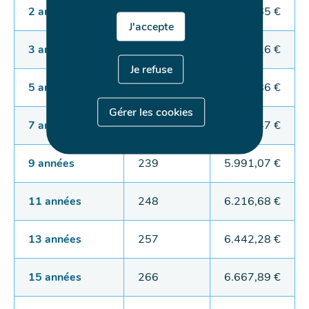
2 années
203
5.088,65 €
J'accepte
3 années
212
5.314,26 €
Je refuse
5 années
221
5.539,86 €
Gérer les cookies
7 années
230
5.765,47 €
9 années
239
5.991,07 €
11 années
248
6.216,68 €
13 années
257
6.442,28 €
15 années
266
6.667,89 €