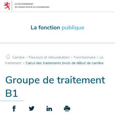
Menu
Aller
de
au
navigation
contenu
principale
>
>
>
Carrière
Parcours et rémunération
Fonctionnaire
Le
>
traitement
Calcul des traitements bruts de début de carrière
Groupe de traitement
B1
PARTAGER
PARTAGER
PARTAGER
IMPRIMER