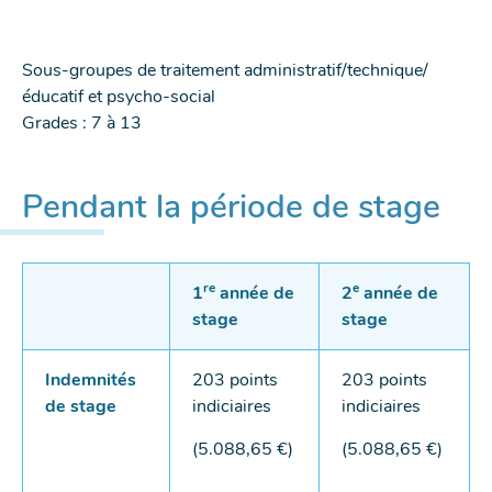
SUR
SUR
SUR
CETTE
FACEBOOK
TWITTER
LINKEDIN
PAGE
Sous-groupes de traitement administratif/technique/
-
-
-
éducatif et psycho-social
NOUVELLE
NOUVELLE
NOUVELLE
Grades : 7 à 13
FENÊTRE
FENÊTRE
FENÊTRE
Pendant la période de stage
re
e
1
année de
2
année de
stage
stage
Indemnités
203 points
203 points
de stage
indiciaires
indiciaires
(5.088,65 €)
(5.088,65 €)