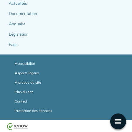
support
Actualités
Documentation
Annuaire
Législation
Faqs
Accessibilité
Aspects légaux
A propos du site
Plan du site
Contact
Protection des données
Men
princ