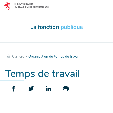
Menu
Aller
de
au
navigation
contenu
principale
>
Carrière
Organisation du temps de travail
Temps de travail
PARTAGER
PARTAGER
PARTAGER
IMPRIMER
SUR
SUR
SUR
CETTE
FACEBOOK
TWITTER
LINKEDIN
PAGE
-
-
-