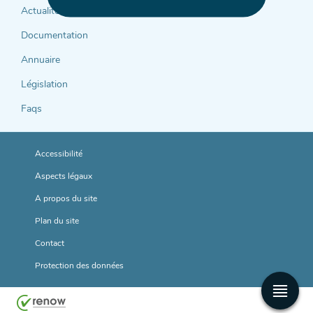
support
Actualités
Documentation
Annuaire
Législation
Faqs
Accessibilité
Aspects légaux
A propos du site
Plan du site
Contact
Protection des données
Men
princ