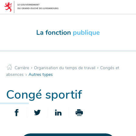
Menu
Aller
de
au
navigation
contenu
principale
>
>
Carrière
Organisation du temps de travail
Congés et
>
absences
Autres types
Congé sportif
PARTAGER
PARTAGER
PARTAGER
IMPRIMER
SUR
SUR
SUR
CETTE
FACEBOOK
TWITTER
LINKEDIN
PAGE