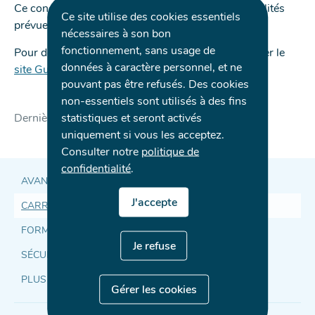
Ce congé est accordé selon les conditions et modalités
-
-
-
Ce site utilise des cookies essentiels
prévues par le Code du travail.
NOUVELLE
NOUVELLE
NOUVELLE
nécessaires à son bon
FENÊTRE
FENÊTRE
FENÊTRE
fonctionnement, sans usage de
Pour de plus amples informations, veuillez consulter le
données à caractère personnel, et ne
site Guichet.lu
.
pouvant pas être refusés. Des cookies
non-essentiels sont utilisés à des fins
statistiques et seront activés
Dernière modification le
24.03.2025
uniquement si vous les acceptez.
Consulter notre
politique de
confidentialité
.
AVANCER ENSEMBLE
J'accepte
CARRIÈRE
Accès
FORMATION ET DÉVELOPPEMENT
direct
Je refuse
SÉCURITÉ, SANTÉ, QUALITÉ DE VIE AU TRAVAIL
et
PLUS
Gérer les cookies