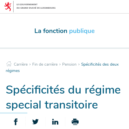
Menu
Aller
de
au
navigation
contenu
principale
>
>
>
Carrière
Fin de carrière
Pension
Spécificités des deux
régimes
Spécificités du régime
special transitoire
PARTAGER
PARTAGER
PARTAGER
IMPRIMER