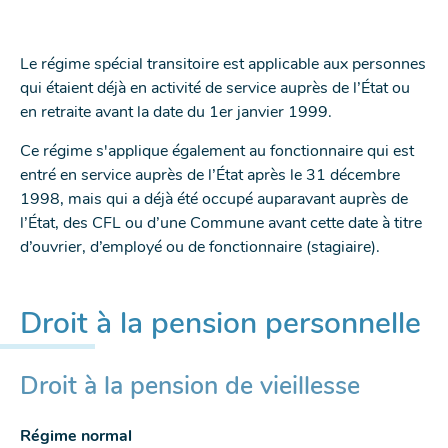
SUR
SUR
SUR
CETTE
FACEBOOK
TWITTER
LINKEDIN
PAGE
Le régime spécial transitoire est applicable aux personnes
-
-
-
qui étaient déjà en activité de service auprès de l’État ou
NOUVELLE
NOUVELLE
NOUVELLE
en retraite avant la date du 1er janvier 1999.
FENÊTRE
FENÊTRE
FENÊTRE
Ce régime s'applique également au fonctionnaire qui est
entré en service auprès de l’État après le 31 décembre
1998, mais qui a déjà été occupé auparavant auprès de
l’État, des CFL ou d’une Commune avant cette date à titre
d’ouvrier, d’employé ou de fonctionnaire (stagiaire).
Droit à la pension personnelle
Droit à la pension de vieillesse
Régime normal