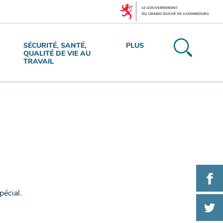
Recherc
SÉCURITÉ, SANTÉ,
PLUS
M
QUALITÉ DE VIE AU
TRAVAIL
d
n
pr
PA
pécial.
S
PA
FA