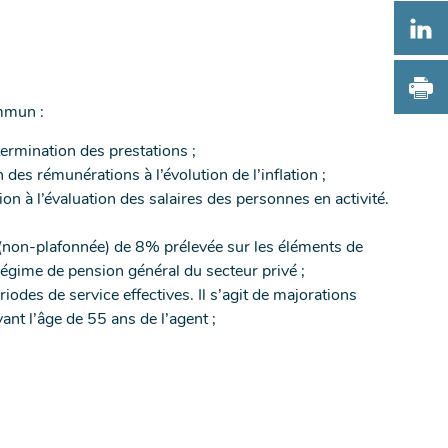
S
-
PA
TW
NO
S
-
FE
ommun :
IM
LI
NO
CE
-
FE
ermination des prestations ;
PA
es rémunérations à l’évolution de l’inflation ;
NO
à l’évaluation des salaires des personnes en activité.
FE
n (non-plafonnée) de 8% prélevée sur les éléments de
égime de pension général du secteur privé ;
odes de service effectives. Il s’agit de majorations
ant l’âge de 55 ans de l’agent ;