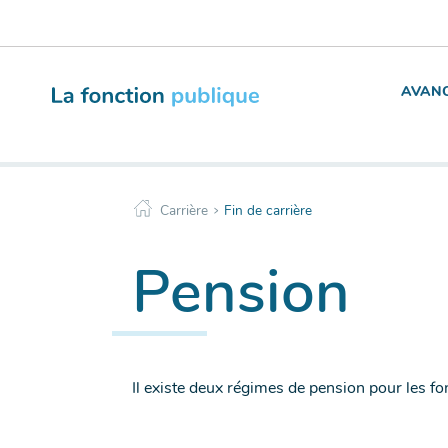
Menu
Aller
de
au
navigation
contenu
principale
AVANC
>
Carrière
Fin de carrière
Pension
Il existe deux régimes de pension pour les fonc