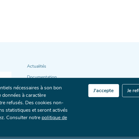
Actualités
Documentation
entiels nécessaires à son bon
Annuaire
J'accepte
Je re
 données à caractère
L
Législation
tre refusés. Des cookies non-
ins statistiques et seront activés
Faqs
ez. Consulter notre
politique de
lan du site
Contact
Protection des données