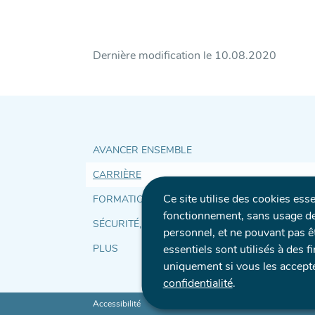
Dernière modification le
10.08.2020
Accès
AVANCER ENSEMBLE
CARRIÈRE
Ce site utilise des cookies ess
direct
FORMATION ET DÉVELOPPEMENT
fonctionnement, sans usage de
SÉCURITÉ, SANTÉ, QUALITÉ DE VIE AU TRAVAI
personnel, et ne pouvant pas ê
essentiels sont utilisés à des f
PLUS
et
uniquement si vous les accept
confidentialité
.
Accessibilité
Aspects légaux
A propos du site
P