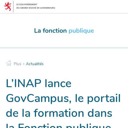
Menu
Aller
de
au
navigation
contenu
principale
>
Plus
Actualités
L’INAP lance
GovCampus, le portail
de la formation dans