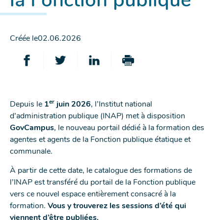
la Fonction publique
Créée le
02.06.2026
PARTAGER
PARTAGER
PARTAGER
IMPRIMER
SUR
SUR
SUR
CETTE
FACEBOOK
TWITTER
LINKEDIN
PAGE
er
Depuis le
1
juin 2026
, l’Institut national
-
-
-
d’administration publique (INAP) met à disposition
NOUVELLE
NOUVELLE
NOUVELLE
GovCampus
, le nouveau portail dédié à la formation des
FENÊTRE
FENÊTRE
FENÊTRE
agentes et agents de la Fonction publique étatique et
communale.
À partir de cette date, le catalogue des formations de
l’INAP est transféré du portail de la Fonction publique
vers ce nouvel espace entièrement consacré à la
formation.
Vous y trouverez les sessions d’été qui
viennent d’être publiées.