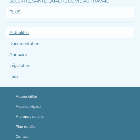
direct
SÉCURITÉ, SANTÉ, QUALITÉ DE VIE AU TRAVAIL
et
PLUS
support
Actualités
Documentation
Annuaire
Législation
Faqs
Accessibilité
Aspects légaux
A propos du site
Plan du site
Contact