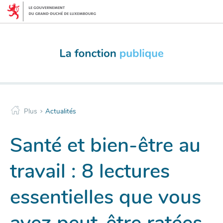
Menu
Aller
de
au
navigation
contenu
principale
>
Plus
Actualités
Santé et bien-être au
travail : 8 lectures
essentielles que vous