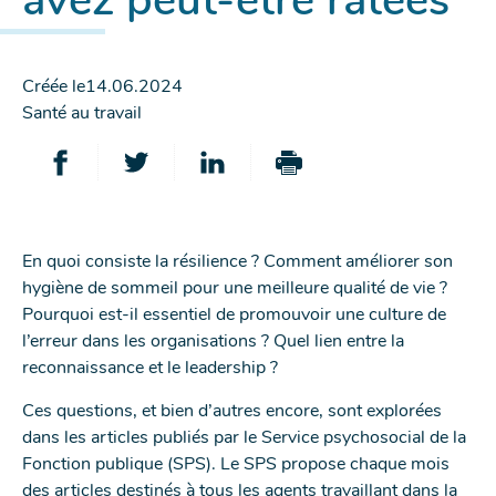
avez peut-être ratées
Créée le
14.06.2024
Mots-
Santé au travail
clés
:
PARTAGER
PARTAGER
PARTAGER
IMPRIMER
SUR
SUR
SUR
CETTE
FACEBOOK
TWITTER
LINKEDIN
PAGE
En quoi consiste la résilience ? Comment améliorer son
-
-
-
hygiène de sommeil pour une meilleure qualité de vie ?
NOUVELLE
NOUVELLE
NOUVELLE
Pourquoi est-il essentiel de promouvoir une culture de
FENÊTRE
FENÊTRE
FENÊTRE
l’erreur dans les organisations ? Quel lien entre la
reconnaissance et le leadership ?
Ces questions, et bien d’autres encore, sont explorées
dans les articles publiés par le Service psychosocial de la
Fonction publique (SPS). Le SPS propose chaque mois
des articles destinés à tous les agents travaillant dans la