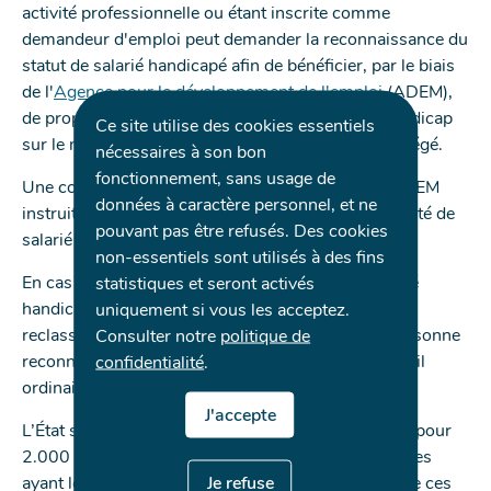
activité professionnelle ou étant inscrite comme
demandeur d'emploi peut demander la reconnaissance du
statut de salarié handicapé afin de bénéficier, par le biais
de l'
Agence pour le développement de l'emploi
(ADEM),
de propositions d’emplois plus adaptées à son handicap
Ce site utilise des cookies essentiels
sur le marché du travail ordinaire ou en atelier protégé.
nécessaires à son bon
fonctionnement, sans usage de
Une commission médicale instituée auprès de l’ADEM
données à caractère personnel, et ne
instruit les demandes en reconnaissance de la qualité de
pouvant pas être refusés. Des cookies
salarié handicapé.
non-essentiels sont utilisés à des fins
statistiques et seront activés
En cas de reconnaissance de cette qualité de salarié
uniquement si vous les acceptez.
handicapé, une commission d’orientation et de
Consulter notre
politique de
reclassement professionnel décide de guider la personne
confidentialité
.
reconnue salarié handicapé vers le marché du travail
ordinaire ou vers les ateliers protégés.
J'accepte
L’État s’engage à réserver chaque année un budget pour
2.000 heures destinées à l’embauche des personnes
Je refuse
ayant le statut du salarié handicapé. L’occupation de ces