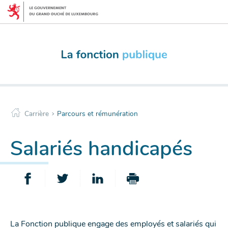
Menu
Aller
de
au
navigation
contenu
principale
>
Carrière
Parcours et rémunération
Salariés handicapés
PARTAGER
PARTAGER
PARTAGER
IMPRIMER
SUR
SUR
SUR
CETTE
FACEBOOK
TWITTER
LINKEDIN
PAGE
La Fonction publique engage des employés et salariés qui
-
-
-