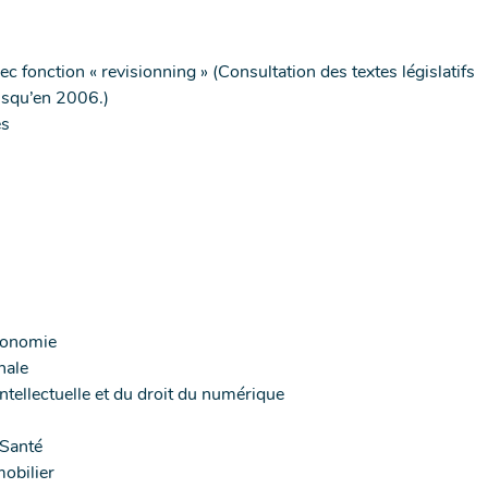
ec fonction « revisionning » (Consultation des textes législatifs
usqu’en 2006.)
es
conomie
nale
intellectuelle et du droit du numérique
 Santé
obilier