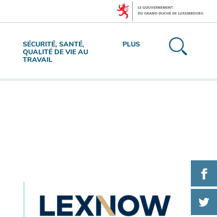
Recherc
SÉCURITÉ, SANTÉ,
PLUS
M
QUALITÉ DE VIE AU
TRAVAIL
d
n
pr
PA
S
PA
FA