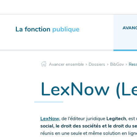
Menu
Aller
de
au
navigation
contenu
principale
AVANC
>
>
>
Avancer ensemble
Dossiers
BibGov
Res
LexNow (Le
LexNow,
de l’éditeur juridique
Legitech
, es
social, le droit des sociétés et le droit du s
réunis en une seule et même solution en lign