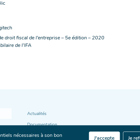
lic
gitech
e droit fiscal de l’entreprise – 5e édition – 2020
ilaire de l’IFA
Actualités
Documentation
entiels nécessaires à son bon
Annuaire
J'accepte
Je re